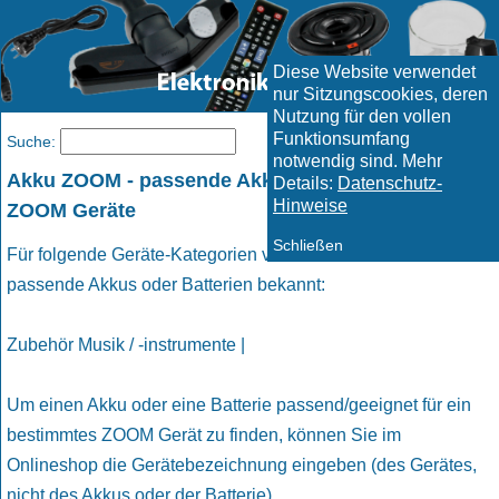
Diese Website verwendet
nur Sitzungscookies, deren
Nutzung für den vollen
Funktionsumfang
Menü
Suche:
notwendig sind. Mehr
Akku ZOOM - passende Akkus und Batterien für
Details:
Datenschutz-
Hinweise
ZOOM Geräte
Schließen
Für folgende Geräte-Kategorien von ZOOM sind uns
passende Akkus oder Batterien bekannt:
Zubehör Musik / -instrumente |
Um einen Akku oder eine Batterie passend/geeignet für ein
bestimmtes ZOOM Gerät zu finden, können Sie im
Onlineshop die Gerätebezeichnung eingeben (des Gerätes,
nicht des Akkus oder der Batterie).