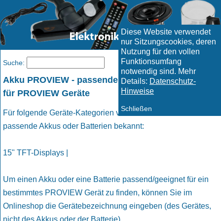
Diese Website verwendet
nur Sitzungscookies, deren
Nutzung für den vollen
Funktionsumfang
Menü
Suche:
notwendig sind. Mehr
Akku PROVIEW - passende Akkus und Batterien
Details:
Datenschutz-
Hinweise
für PROVIEW Geräte
Schließen
Für folgende Geräte-Kategorien von PROVIEW sind uns
passende Akkus oder Batterien bekannt:
15" TFT-Displays |
Um einen Akku oder eine Batterie passend/geeignet für ein
bestimmtes PROVIEW Gerät zu finden, können Sie im
Onlineshop die Gerätebezeichnung eingeben (des Gerätes,
nicht des Akkus oder der Batterie).