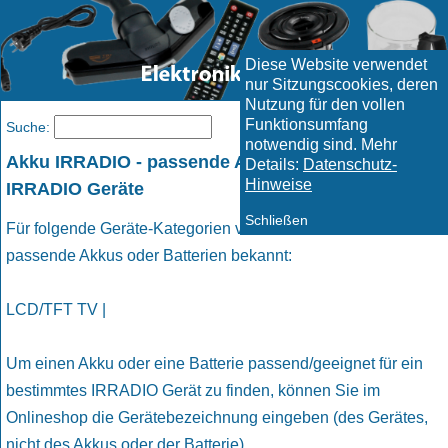
Diese Website verwendet
nur Sitzungscookies, deren
Nutzung für den vollen
Funktionsumfang
Menü
Suche:
notwendig sind. Mehr
Akku IRRADIO - passende Akkus und Batterien für
Details:
Datenschutz-
Hinweise
IRRADIO Geräte
Schließen
Für folgende Geräte-Kategorien von IRRADIO sind uns
passende Akkus oder Batterien bekannt:
LCD/TFT TV |
Um einen Akku oder eine Batterie passend/geeignet für ein
bestimmtes IRRADIO Gerät zu finden, können Sie im
Onlineshop die Gerätebezeichnung eingeben (des Gerätes,
nicht des Akkus oder der Batterie).