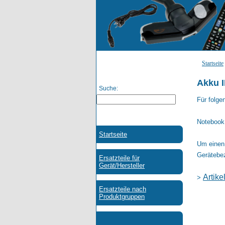
Startseite
Akku I
Suche:
Für folge
Notebook 
Um einen 
Gerätebez
Artik
>