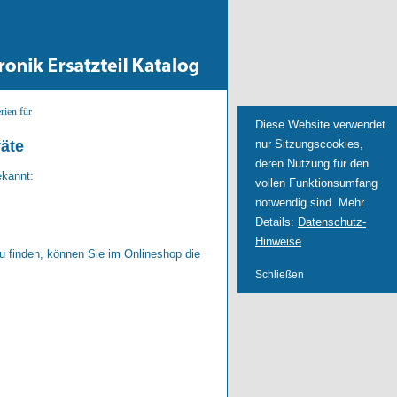
rien für
Diese Website verwendet
nur Sitzungscookies,
äte
deren Nutzung für den
ekannt:
vollen Funktionsumfang
notwendig sind. Mehr
Details:
Datenschutz-
Hinweise
u finden, können Sie im Onlineshop die
Schließen