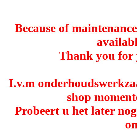
Because of maintenance 
availabl
Thank you for 
I.v.m onderhoudswerkzaa
shop momentee
Probeert u het later no
o