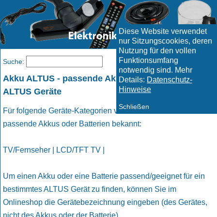
Diese Website verwendet
nur Sitzungscookies, deren
Nutzung für den vollen
Funktionsumfang
Menü
Suche:
notwendig sind. Mehr
Akku ALTUS - passende Akkus und Batterien für
Details:
Datenschutz-
Hinweise
ALTUS Geräte
Schließen
Für folgende Geräte-Kategorien von ALTUS sind uns
passende Akkus oder Batterien bekannt:
TV/Fernseher | LCD/TFT TV |
Um einen Akku oder eine Batterie passend/geeignet für ein
bestimmtes ALTUS Gerät zu finden, können Sie im
Onlineshop die Gerätebezeichnung eingeben (des Gerätes,
nicht des Akkus oder der Batterie).