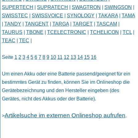
SUPERTECH
|
SUPRATECH
|
SWAGTRON
|
SWINGSON
|
SWISSTEC
|
SWISSVOICE
|
SYNOLOGY
|
TAKARA
|
TAMA
|
TANDY
|
TANGENT
|
TARGA
|
TARGET
|
TASCAM
|
TAURUS
|
TBONE
|
TCELECTRONIC
|
TCHELICON
|
TCL
|
TEAC
|
TEC
|
Seite
1
2
3
4
5
6
7
8
9
10
11
12
13
14
15
16
Um einen Akku oder eine Batterie passend/geeignet für ein
bestimmtes Gerät zu finden, können Sie im Onlineshop die
Gerätebezeichnung und den Hersteller eingeben (des
Gerätes, nicht des Akkus oder der Batterie).
Artikelsuche im externen Onlineshop aufrufen
>
.