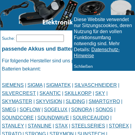
Diese Website verwendet
nur Sitzungscookies, deren
Nutzung für den vollen
Funktionsumfang
Menü
Suche:
notwendig sind. Mehr
passende Akkus und Batterien Seite 13
Details:
Datenschutz-
Hinweise
Für folgende Hersteller sind uns passende Akkus oder
Schließen
Batterien bekannt:
SIEMENS
|
SIGMA
|
SIGMATEK
|
SILVASCHNEIDER
|
SILVERCREST
|
SKANTIC
|
SKILLKORP
|
SKY
|
SKYMASTER
|
SKYVISION
|
SLIDING
|
SMARTGYRO
|
SMEG
|
SOFLOW
|
SOGELUX
|
SONORA
|
SONOS
|
SOUNDCORE
|
SOUNDWAVE
|
SOURCEAUDIO
|
STANLEY
|
STANLINE
|
STAX
|
STEELSERIES
|
STOREX
|
STRATO
|
STRONG
|
STRYMON
|
SUNSTECH
|