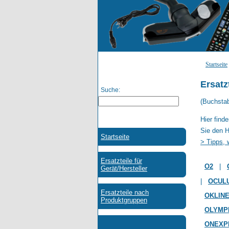
Startseite
Ersatz
Suche:
(Buchsta
Hier find
Sie den H
> Tipps, 
O2
|
|
OCUL
OKLIN
OLYMP
ONEXP