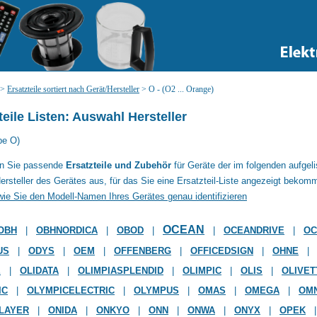
>
Ersatzteile sortiert nach Gerät/Hersteller
>
O - (O2 ... Orange)
teile Listen: Auswahl Hersteller
be O)
en Sie passende
Ersatzteile und Zubehör
für Geräte der im folgenden aufgel
ersteller des Gerätes aus, für das Sie eine Ersatzteil-Liste angezeigt bekom
wie Sie den Modell-Namen Ihres Gerätes genau identifizieren
OCEAN
OBH
|
OBHNORDICA
|
OBOD
|
|
OCEANDRIVE
|
OC
US
|
ODYS
|
OEM
|
OFFENBERG
|
OFFICEDSIGN
|
OHNE
|
E
|
OLIDATA
|
OLIMPIASPLENDID
|
OLIMPIC
|
OLIS
|
OLIVET
IC
|
OLYMPICELECTRIC
|
OLYMPUS
|
OMAS
|
OMEGA
|
OMN
LAYER
|
ONIDA
|
ONKYO
|
ONN
|
ONWA
|
ONYX
|
OPEK