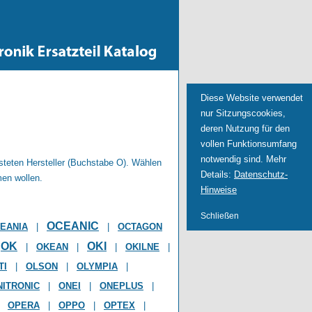
Diese Website verwendet
nur Sitzungscookies,
deren Nutzung für den
vollen Funktionsumfang
notwendig sind. Mehr
isteten Hersteller (Buchstabe O). Wählen
Details:
Datenschutz-
men wollen.
Hinweise
Schließen
OCEANIC
EANIA
|
|
OCTAGON
OK
OKI
|
OKEAN
|
|
OKILNE
|
TI
|
OLSON
|
OLYMPIA
|
ITRONIC
|
ONEI
|
ONEPLUS
|
|
OPERA
|
OPPO
|
OPTEX
|