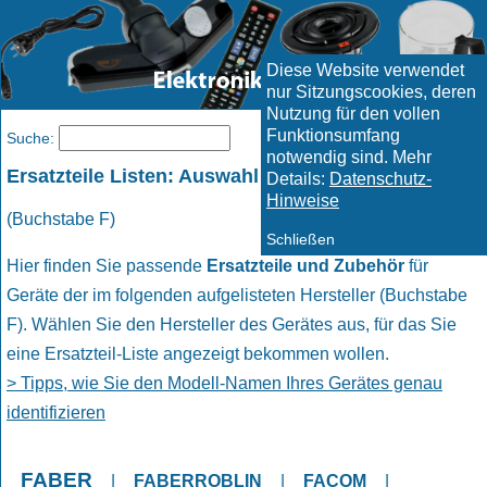
Diese Website verwendet
nur Sitzungscookies, deren
Nutzung für den vollen
Funktionsumfang
Menü
Suche:
notwendig sind. Mehr
Ersatzteile Listen: Auswahl Hersteller
Details:
Datenschutz-
Hinweise
(Buchstabe F)
Schließen
Hier finden Sie passende
Ersatzteile und Zubehör
für
Geräte der im folgenden aufgelisteten Hersteller (Buchstabe
F). Wählen Sie den Hersteller des Gerätes aus, für das Sie
eine Ersatzteil-Liste angezeigt bekommen wollen.
> Tipps, wie Sie den Modell-Namen Ihres Gerätes genau
identifizieren
FABER
|
FABERROBLIN
|
FACOM
|