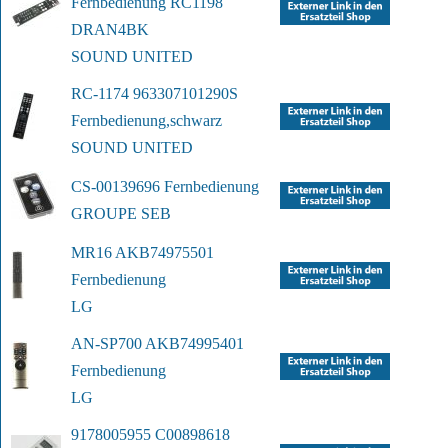
Fernbedienung RC1198 
DRAN4
BK
SOUND UNITED
RC-1174 963307101290S 
Fernbedienung,
schwarz
SOUND UNITED
CS-00139696 Fernbedienung
GROUPE SEB
MR16 AKB74975501 
Fernbedienung
LG
AN-SP700 AKB74995401 
Fernbedienung
LG
9178005955 C00898618 