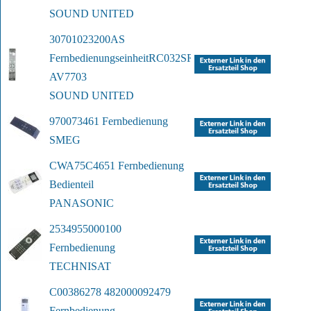
SOUND UNITED
30701023200AS 
Fernbedienungseinheit
RC032SR 
AV7703
SOUND UNITED
970073461 Fernbedienung
SMEG
CWA75C4651 Fernbedienung 
Bedienteil
PANASONIC
2534955000100 
Fernbedienung
TECHNISAT
C00386278 482000092479 
Fernbedienung