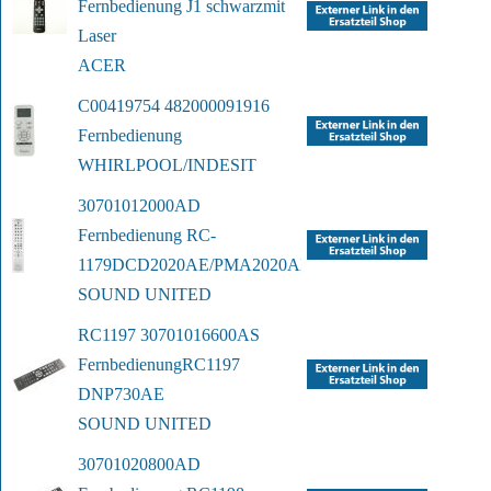
Fernbedienung J1 schwarz
mit 
Laser
ACER
C00419754 482000091916 
Fernbedienung
WHIRLPOOL/INDESIT
30701012000AD 
Fernbedienung RC-
1179
DCD2020AE/PMA2020AE
SOUND UNITED
RC1197 30701016600AS 
Fernbedienung
RC1197 
DNP730AE
SOUND UNITED
30701020800AD 