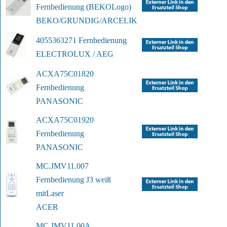
Fernbedienung (BEKO
Logo)
BEKO/GRUNDIG/ARCELIK
4055363271 Fernbedienung
ELECTROLUX / AEG
ACXA75C01820 
Fernbedienung
PANASONIC
ACXA75C01920 
Fernbedienung
PANASONIC
MC.JMV11.007 
Fernbedienung J3 weiß 
mit
Laser
ACER
MC.JMV11.00A 