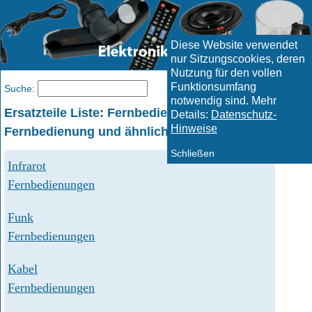
Diese Website verwendet
nur Sitzungscookies, deren
Nutzung für den vollen
Funktionsumfang
Menü
Suche:
notwendig sind. Mehr
Ersatzteile Liste: Fernbedienungen
Details:
Datenschutz-
Hinweise
Fernbedienung und ähnliche Artikel
Schließen
Infrarot
Fernbedienungen
Funk
Fernbedienungen
Kabel
Fernbedienungen