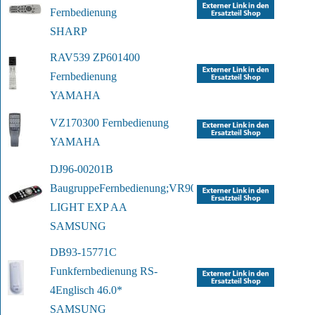
Fernbedienung
SHARP
RAV539 ZP601400 
Fernbedienung
YAMAHA
VZ170300 Fernbedienung
YAMAHA
DJ96-00201B 
Baugruppe
Fernbedienung;VR9000 
LIGHT EXP AA
SAMSUNG
DB93-15771C 
Funkfernbedienung RS-
4
Englisch 46.0*
SAMSUNG