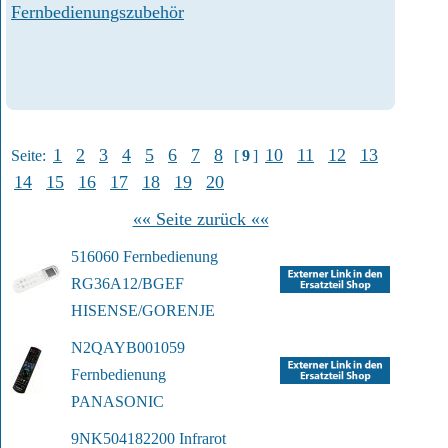
Fernbedienungszubehör
1
2
3
4
5
6
7
8
10
11
12
13
Seite:
[
9
]
14
15
16
17
18
19
20
«« Seite zurück ««
516060 Fernbedienung 
RG36A12/BGEF
HISENSE/GORENJE
N2QAYB001059 
Fernbedienung
PANASONIC
9NK504182200 Infrarot 