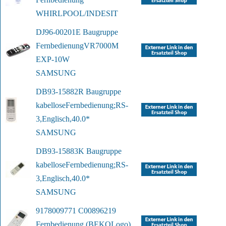
WHIRLPOOL/INDESIT
DJ96-00201E Baugruppe 
Fernbedienung
VR7000M 
EXP-10W
SAMSUNG
DB93-15882R Baugruppe 
kabellose
Fernbedienung;RS-
3,Englisch,40.0*
SAMSUNG
DB93-15883K Baugruppe 
kabellose
Fernbedienung;RS-
3,Englisch,40.0*
SAMSUNG
9178009771 C00896219 
Fernbedienung (BEKO
Logo)