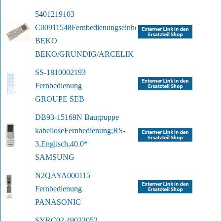
5401219103 
C00911548
Fernbedienungseinheit 
BEKO
BEKO/GRUNDIG/ARCELIK
SS-1810002193 
Fernbedienung
GROUPE SEB
DB93-15169N Baugruppe 
kabellose
Fernbedienung;RS-
3,Englisch,40.0*
SAMSUNG
N2QAYA000115 
Fernbedienung
PANASONIC
SYRC02 49033052 