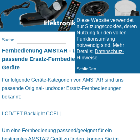
Diese Website verwendet
nur Sitzungscookies, deren
Nutzung für den vollen
Funktionsumfang
Menü
Suche:
notwendig sind. Mehr
Fernbedienung AMSTAR - und geeignete
Details:
Datenschutz-
Hinweise
passende Ersatz-Fernbedienungen für AMSTAR
Geräte
Schließen
Für folgende Geräte-Kategorien von AMSTAR sind uns
passende Original- und/oder Ersatz-Fernbedienungen
bekannt:
LCD/TFT Backlight CCFL |
Um eine Fernbedienung passend/geeignet für ein
bestimmtes AMSTAR Gerät zu finden, können Sie im