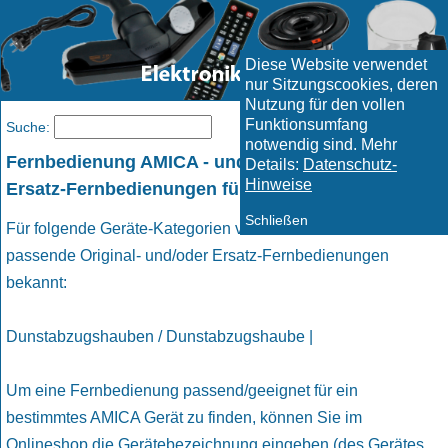
Diese Website verwendet
nur Sitzungscookies, deren
Nutzung für den vollen
Funktionsumfang
Menü
Suche:
notwendig sind. Mehr
Fernbedienung AMICA - und geeignete passende
Details:
Datenschutz-
Hinweise
Ersatz-Fernbedienungen für AMICA Geräte
Schließen
Für folgende Geräte-Kategorien von AMICA sind uns
passende Original- und/oder Ersatz-Fernbedienungen
bekannt:
Dunstabzugshauben / Dunstabzugshaube |
Um eine Fernbedienung passend/geeignet für ein
bestimmtes AMICA Gerät zu finden, können Sie im
Onlineshop die Gerätebezeichnung eingeben (des Gerätes,