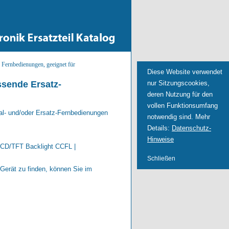
>
Fernbedienungen, geeignet für
Diese Website verwendet
nur Sitzungscookies,
sende Ersatz-
deren Nutzung für den
vollen Funktionsumfang
l- und/oder Ersatz-Fernbedienungen
notwendig sind. Mehr
Details:
Datenschutz-
Hinweise
CD/TFT Backlight CCFL |
Schließen
rät zu finden, können Sie im