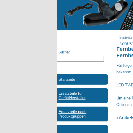
Startseite
ACOUST
Fernb
Suche:
Fernb
Für folg
bekannt:
LCD TV-D
Um eine 
Onlinesho
Artike
>