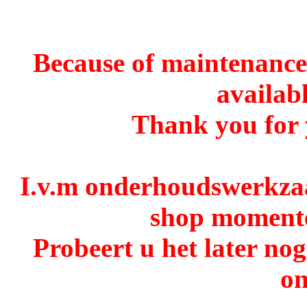
Because of maintenance 
availabl
Thank you for 
I.v.m onderhoudswerkzaa
shop momentee
Probeert u het later no
o