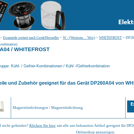
>
Ersatzteile sortiert nach Gerät/Hersteller
>
W - (Westrom ... Wov)
>
WHITEFROST
>
DP260
kombination)
A04 / WHITEFROST
uppe: Kühl- / Gefrier-Kombinationen / Kühl -/Gefrierkombination
eile und Zubehör geeignet für das Gerät
DP260A04
von
WH
Magnettürdichtungen / Magnettürdichtung
el nicht gefunden?
Klicken Sie hier
, um alle uns bekannten Artikel geeignet für 
Onlineshop anzuzeigen.