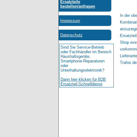
In der ob
Kombinati
anzuzeige
Ersatztei
Shop even
vorkommen
Lieferant
Trafos der