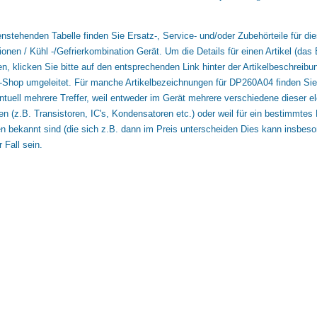
enstehenden Tabelle finden Sie Ersatz-, Service- und/oder Zubehörteile für 
onen / Kühl -/Gefrierkombination Gerät. Um die Details für einen Artikel (das E
n, klicken Sie bitte auf den entsprechenden Link hinter der Artikelbeschreibu
l-Shop umgeleitet. Für manche Artikelbezeichnungen für DP260A04 finden Sie 
tuell mehrere Treffer, weil entweder im Gerät mehrere verschiedene dieser 
 (z.B. Transistoren, IC's, Kondensatoren etc.) oder weil für ein bestimmtes E
en bekannt sind (die sich z.B. dann im Preis unterscheiden Dies kann insbes
 Fall sein.