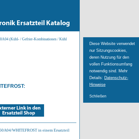
A04 (Kühl- / Gefrier-Kombinationen / Kühl
Diese Website verwendet
nur Sitzungscookies,
deren Nutzung für den
vollen Funktionsumfang
notwendig sind. Mehr
Details:
Datenschutz-
Hinweise
ITEFROST
:
Schließen
DP260A04/WHITEFROST in einem Ersatzteil