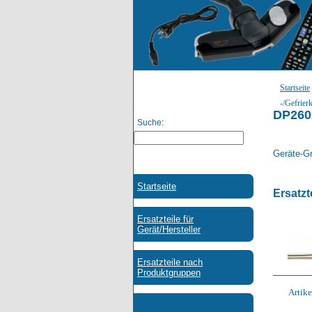
Startseite
-/Gefrier
DP260
Suche:
Geräte-Gr
Ersatzt
Artik