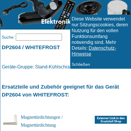
Diese Website verwendet
nur Sitzungscookies, deren
Nutzung für den vollen
Funktionsumfang
Menü
Suche:
notwendig sind. Mehr
DP2604 / WHITEFROST
Details:
Datenschutz-
Hinweise
Schließen
Geräte-Gruppe: Stand-Kühlschrank / Kühlschrank
Ersatzteile und Zubehör geeignet für das Gerät
DP2604
von
WHITEFROST
:
Magnettürdichtungen /
Magnettürdichtung