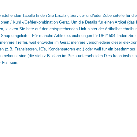
enstehenden Tabelle finden Sie Ersatz-, Service- und/oder Zubehörteile für 
onen / Kühl -/Gefrierkombination Gerät. Um die Details für einen Artikel (das E
n, klicken Sie bitte auf den entsprechenden Link hinter der Artikelbeschreibu
l-Shop umgeleitet. Für manche Artikelbezeichnungen für DP21504 finden Sie d
 mehrere Treffer, weil entweder im Gerät mehrere verschiedene dieser elektr
 (z.B. Transistoren, IC's, Kondensatoren etc.) oder weil für ein bestimmtes E
en bekannt sind (die sich z.B. dann im Preis unterscheiden Dies kann insbes
 Fall sein.