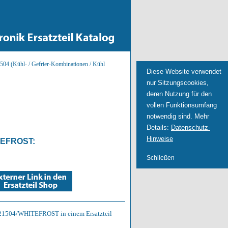
04 (Kühl- / Gefrier-Kombinationen / Kühl
Diese Website verwendet
nur Sitzungscookies,
deren Nutzung für den
vollen Funktionsumfang
notwendig sind. Mehr
Details:
Datenschutz-
Hinweise
TEFROST
:
Schließen
 DP21504/WHITEFROST in einem Ersatzteil