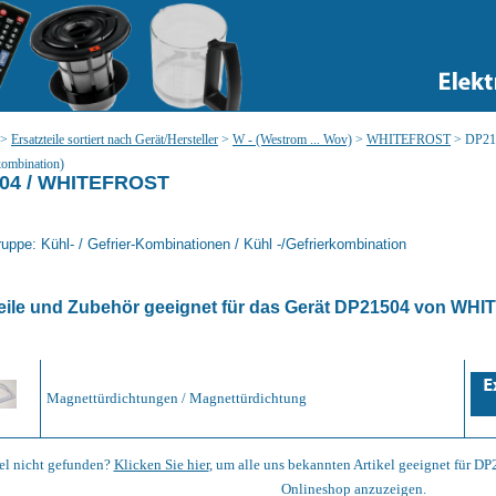
>
Ersatzteile sortiert nach Gerät/Hersteller
>
W - (Westrom ... Wov)
>
WHITEFROST
>
DP215
kombination)
04 / WHITEFROST
uppe: Kühl- / Gefrier-Kombinationen / Kühl -/Gefrierkombination
eile und Zubehör geeignet für das Gerät
DP21504
von
WHI
Magnettürdichtungen / Magnettürdichtung
el nicht gefunden?
Klicken Sie hier
, um alle uns bekannten Artikel geeignet für
Onlineshop anzuzeigen.