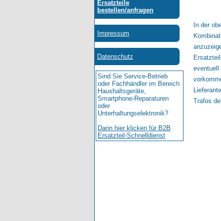
In der ob
Kombinati
anzuzeige
Ersatztei
eventuell
vorkommen
Lieferant
Trafos der