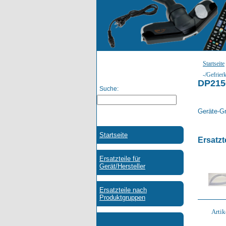
Startseite
-/Gefrier
DP215
Suche:
Geräte-Gr
Ersatzt
Artik