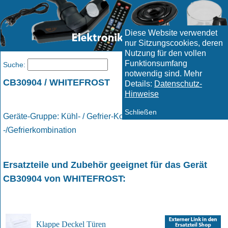
Diese Website verwendet
nur Sitzungscookies, deren
Nutzung für den vollen
Funktionsumfang
Menü
Suche:
notwendig sind. Mehr
CB30904 / WHITEFROST
Details:
Datenschutz-
Hinweise
Schließen
Geräte-Gruppe: Kühl- / Gefrier-Kombinationen / Kühl
-/Gefrierkombination
Ersatzteile und Zubehör geeignet für das Gerät
CB30904
von
WHITEFROST
:
Klappe Deckel Türen