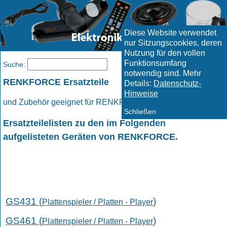
Diese Website verwendet
nur Sitzungscookies, deren
Nutzung für den vollen
Funktionsumfang
Menü
Suche:
notwendig sind. Mehr
RENKFORCE Ersatzteile
Details:
Datenschutz-
Hinweise
und Zubehör geeignet für RENKFORCE Geräte.
Schließen
Ersatzteilelisten zu den im Folgenden
aufgelisteten Geräten von RENKFORCE.
GS431 (
)
Plattenspieler / Platten - Player
GS461 (
)
Plattenspieler / Platten - Player