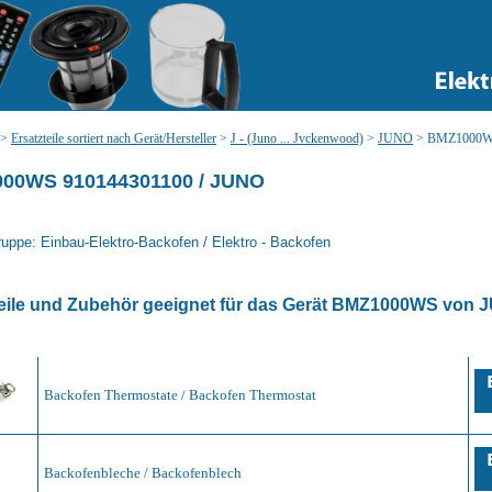
>
Ersatzteile sortiert nach Gerät/Hersteller
>
J - (Juno ... Jvckenwood)
>
JUNO
>
BMZ1000WS (
00WS 910144301100 / JUNO
uppe: Einbau-Elektro-Backofen / Elektro - Backofen
eile und Zubehör geeignet für das Gerät
BMZ1000WS
von
J
Backofen Thermostate / Backofen Thermostat
Backofenbleche / Backofenblech