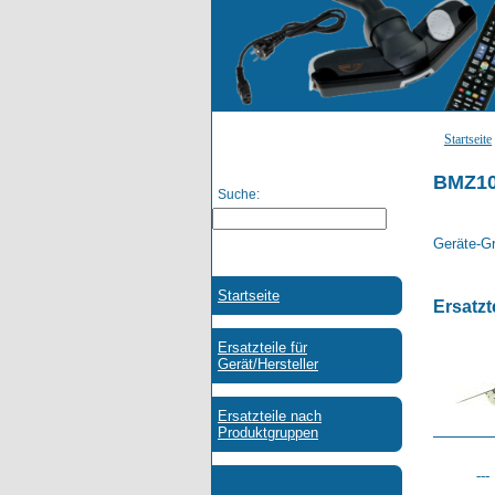
Startseite
BMZ10
Suche:
Geräte-Gr
Ersatzt
---