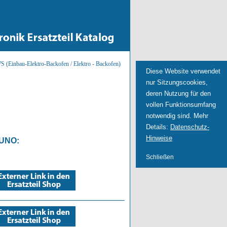
Einbau-Elektro-Backofen / Elektro - Backofen)
Diese Website verwendet
nur Sitzungscookies,
deren Nutzung für den
vollen Funktionsumfang
notwendig sind. Mehr
Details:
Datenschutz-
Hinweise
UNO
:
Schließen