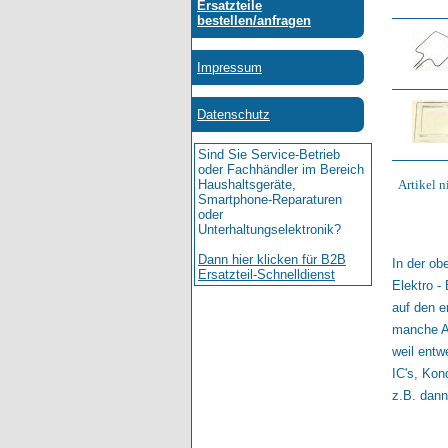
Artikel 
In der ob
Elektro -
auf den e
manche Ar
weil entw
IC's, Kon
z.B. dann