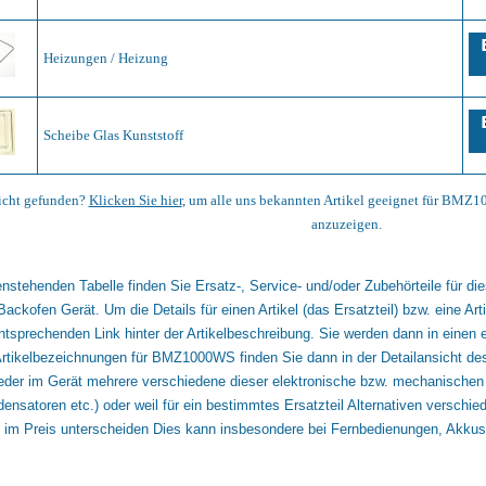
Heizungen / Heizung
Scheibe Glas Kunststoff
nicht gefunden?
Klicken Sie hier
, um alle uns bekannten Artikel geeignet für BMZ
anzuzeigen.
enstehenden Tabelle finden Sie Ersatz-, Service- und/oder Zubehörteile für 
 Backofen Gerät. Um die Details für einen Artikel (das Ersatzteil) bzw. eine Ar
ntsprechenden Link hinter der Artikelbeschreibung. Sie werden dann in einen 
tikelbezeichnungen für BMZ1000WS finden Sie dann in der Detailansicht des 
eder im Gerät mehrere verschiedene dieser elektronische bzw. mechanischen
densatoren etc.) oder weil für ein bestimmtes Ersatzteil Alternativen verschie
 im Preis unterscheiden Dies kann insbesondere bei Fernbedienungen, Akkus o