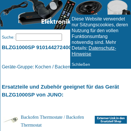
Diese Website verwendet
nur Sitzungscookies, deren
Nutzung für den vollen
Funktionsumfang
Menü
Suche:
notwendig sind. Mehr
BLZG1000SP 910144272400 / JUNO
Details:
Datenschutz-
Hinweise
Schließen
Geräte-Gruppe: Kochen / Backen / Kochen/Backen
Ersatzteile und Zubehör geeignet für das Gerät
BLZG1000SP
von
JUNO
:
Backofen Thermostate / Backofen
Thermostat