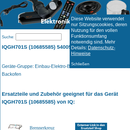
Diese Website verwendet
nur Sitzungscookies, deren
Nutzung für den vollen
Funktionsumfang
Menü
Suche:
notwendig sind. Mehr
IQGH701S (10685585) 5400563349 / IQ
Details:
Datenschutz-
Hinweise
Schließen
Geräte-Gruppe: Einbau-Elektro-Backofen / Elektro -
Backofen
Ersatzteile und Zubehör geeignet für das Gerät
IQGH701S (10685585)
von
IQ
:
Brennerkreuz