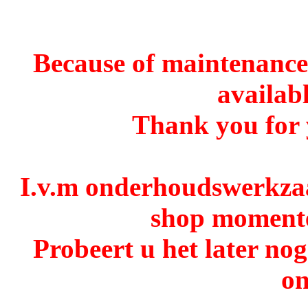
Because of maintenance 
availabl
Thank you for 
I.v.m onderhoudswerkzaa
shop momentee
Probeert u het later no
o