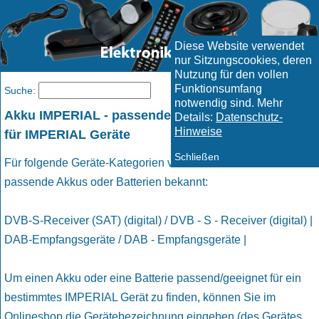
Diese Website verwendet
nur Sitzungscookies, deren
Nutzung für den vollen
Funktionsumfang
Menü
Suche:
notwendig sind. Mehr
Akku IMPERIAL - passende Akkus und Batterien
Details:
Datenschutz-
Hinweise
für IMPERIAL Geräte
Schließen
Für folgende Geräte-Kategorien von IMPERIAL sind uns
passende Akkus oder Batterien bekannt:
DVB-S-Receiver (SAT) (digital) / DVB - S - Receiver (digital) |
DAB-Empfangsgeräte / DAB - Empfangsgeräte |
Um einen Akku oder eine Batterie passend/geeignet für ein
bestimmtes IMPERIAL Gerät zu finden, können Sie im
Onlineshop die Gerätebezeichnung eingeben (des Gerätes,