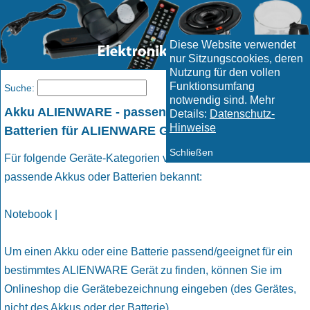
Diese Website verwendet
nur Sitzungscookies, deren
Nutzung für den vollen
Funktionsumfang
Menü
Suche:
notwendig sind. Mehr
Akku ALIENWARE - passende Akkus und
Details:
Datenschutz-
Hinweise
Batterien für ALIENWARE Geräte
Schließen
Für folgende Geräte-Kategorien von ALIENWARE sind uns
passende Akkus oder Batterien bekannt:
Notebook |
Um einen Akku oder eine Batterie passend/geeignet für ein
bestimmtes ALIENWARE Gerät zu finden, können Sie im
Onlineshop die Gerätebezeichnung eingeben (des Gerätes,
nicht des Akkus oder der Batterie).