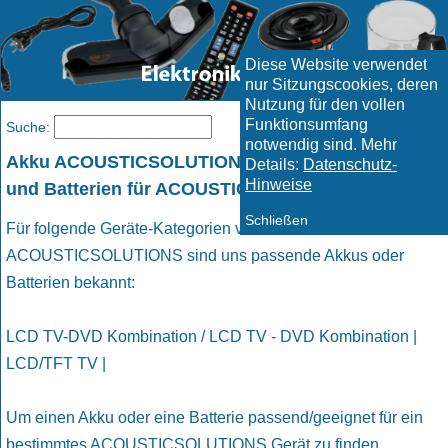
Diese Website verwendet
nur Sitzungscookies, deren
Nutzung für den vollen
Funktionsumfang
Menü
Suche:
notwendig sind. Mehr
Akku ACOUSTICSOLUTIONS - passende Akkus
Details:
Datenschutz-
Hinweise
und Batterien für ACOUSTICSOLUTIONS Geräte
Schließen
Für folgende Geräte-Kategorien von
ACOUSTICSOLUTIONS sind uns passende Akkus oder
Batterien bekannt:
LCD TV-DVD Kombination / LCD TV - DVD Kombination |
LCD/TFT TV |
Um einen Akku oder eine Batterie passend/geeignet für ein
bestimmtes ACOUSTICSOLUTIONS Gerät zu finden,