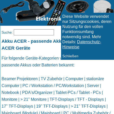
Diese Website verwendet
nur Sitzungscookies, deren
Nutzung für den vollen
Funktionsumfang
Menü
Suche:
notwendig sind. Mehr
Akku ACER - passende Akkus und Batterien für
Details:
Datenschutz-
Hinweise
ACER Geräte
Schließen
Für folgende Geräte-Kategorien von ACER sind uns
passende Akkus oder Batterien bekannt:
Beamer Projektoren | TV Zubehör | Computer | stationäre
Computer | PC / Workstation / PC/Workstation | Server |
Notebook | PDA's/Organizer | Tablet-PCs / Tablet - PCs |
Monitore | > 21" Monitore | TFT-Displays / TFT - Displays |
17" TFT-Displays | 19" TFT-Displays | > 21" TFT-Displays |
Mainboard (Module) / Mainboard | PC / Multimedia Zubehör /