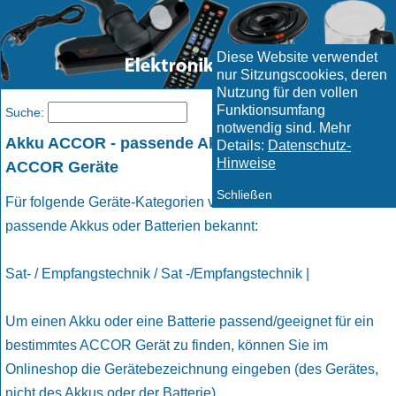
Diese Website verwendet
nur Sitzungscookies, deren
Nutzung für den vollen
Funktionsumfang
Menü
Suche:
notwendig sind. Mehr
Akku ACCOR - passende Akkus und Batterien für
Details:
Datenschutz-
Hinweise
ACCOR Geräte
Schließen
Für folgende Geräte-Kategorien von ACCOR sind uns
passende Akkus oder Batterien bekannt:
Sat- / Empfangstechnik / Sat -/Empfangstechnik |
Um einen Akku oder eine Batterie passend/geeignet für ein
bestimmtes ACCOR Gerät zu finden, können Sie im
Onlineshop die Gerätebezeichnung eingeben (des Gerätes,
nicht des Akkus oder der Batterie).